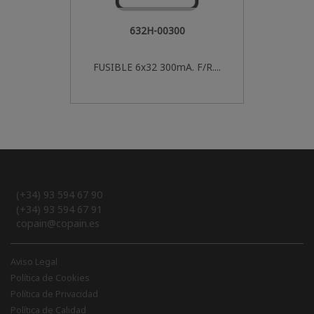
632H-00300
FUSIBLE 6x32 300mA. F/R....
(+34) 93 594 67 90
(+34) 93 594 67 91
copain@copain.es
Aviso Legal
Política de Cookies
Política de Privacidad
Política de Calidad