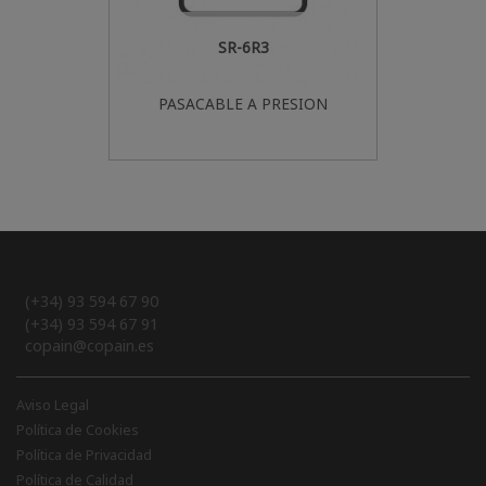
SR-6R3
PASACABLE A PRESION
(+34) 93 594 67 90
(+34) 93 594 67 91
copain@copain.es
Aviso Legal
Política de Cookies
Política de Privacidad
Política de Calidad